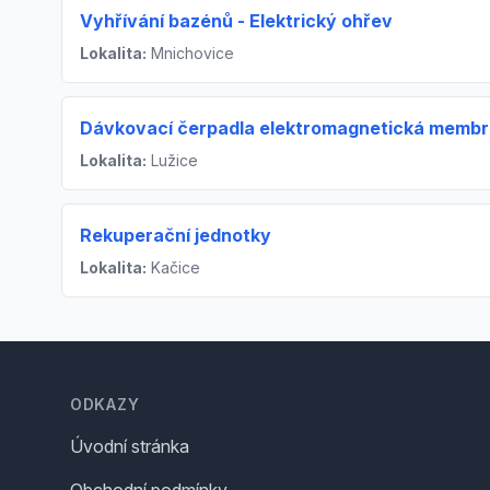
Vyhřívání bazénů - Elektrický ohřev
Lokalita:
Mnichovice
Dávkovací čerpadla elektromagnetická memb
Lokalita:
Lužice
Rekuperační jednotky
Lokalita:
Kačice
Footer
ODKAZY
Úvodní stránka