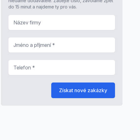
hledáme dodavatele. Zadejte číslo, zavoláme zpět
do 15 minut a najdeme ty pro vás.
Název firmy
Jméno a příjmení
*
Telefon
*
Získat nové zakázky