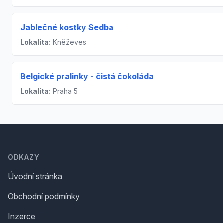
Jablečné kostky Sedba
Lokalita:
Kněževes
Belgické pralinky - čistá čokoláda
Lokalita:
Praha 5
Footer
ODKAZY
Úvodní stránka
Obchodní podmínky
Inzerce