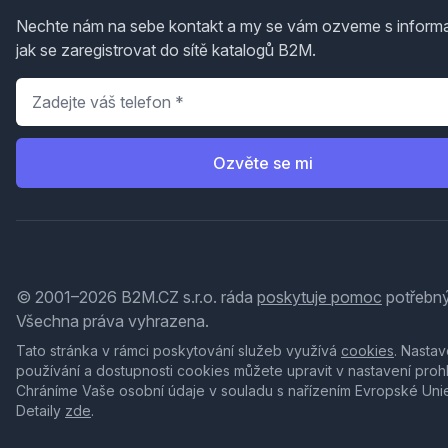
Nechte nám na sebe kontakt a my se vám ozveme s inform
jak se zaregistrovat do sítě katalogů B2M.
Telefon
*
Ozvěte se mi
© 2001–2026 B2M.CZ s.r.o. ráda
poskytuje pomoc
potřebný
Všechna práva vyhrazena.
Tato stránka v rámci poskytování služeb využívá
cookies
. Nastav
používání a dostupnosti cookies můžete upravit v nastavení proh
Chráníme Vaše osobní údaje v souladu s nařízením Evropské Uni
Detaily
zde
.