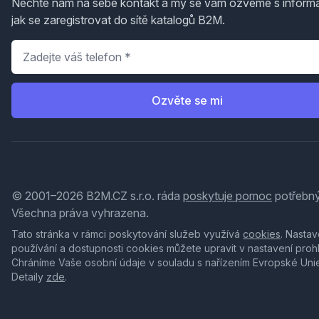
Nechte nám na sebe kontakt a my se vám ozveme s inform
jak se zaregistrovat do sítě katalogů B2M.
Telefon
*
Ozvěte se mi
© 2001–2026 B2M.CZ s.r.o. ráda
poskytuje pomoc
potřebný
Všechna práva vyhrazena.
Tato stránka v rámci poskytování služeb využívá
cookies
. Nastav
používání a dostupnosti cookies můžete upravit v nastavení proh
Chráníme Vaše osobní údaje v souladu s nařízením Evropské Uni
Detaily
zde
.