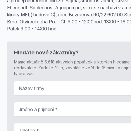
a prodej náhradních dílů zn. Sigma,Grundfos.Zilmet, CIMM,
Ebara,adt. Společnost Aquapumpe, s.r.o. se nachází v areá
kliniky MEI,( budova C), ulice Bezručova 90/22 602 00 St
Brno. Otvírací doba Po. - Čt. 9:00 - 12:00hod. 13:00 - 16:0
Pátek 9:00 - 14:00 hod.
Hledáte nové zákazníky?
Máme aktuálně 6.618 aktivních poptávek u kterých hledáme
dodavatele. Zadejte číslo, zavoláme zpět do 15 minut a naj
ty pro vás.
Název firmy
Jméno a příjmení
*
Telefon
*