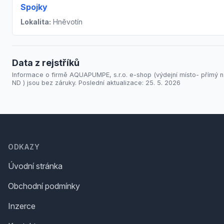
Spojky
Lokalita:
Hněvotín
Data z rejstříků
Informace o firmě AQUAPUMPE, s.r.o. e-shop (výdejní místo- přímý n
ND ) jsou bez záruky. Poslední aktualizace: 25. 5. 2026
Footer
ODKAZY
Úvodní stránka
Obchodní podmínky
Inzerce