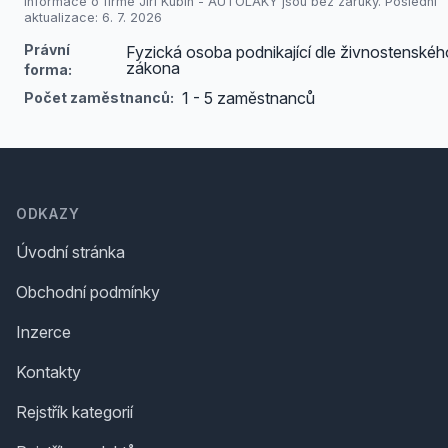
Informace o firmě Jiři Kubín - AUTOLAKY jsou bez záruky. Poslední
aktualizace: 6. 7. 2026
Právní
Fyzická osoba podnikající dle živnostenskéh
zákona
forma:
1 - 5 zaměstnanců
Počet zaměstnanců:
Footer
ODKAZY
Úvodní stránka
Obchodní podmínky
Inzerce
Kontakty
Rejstřík kategorií