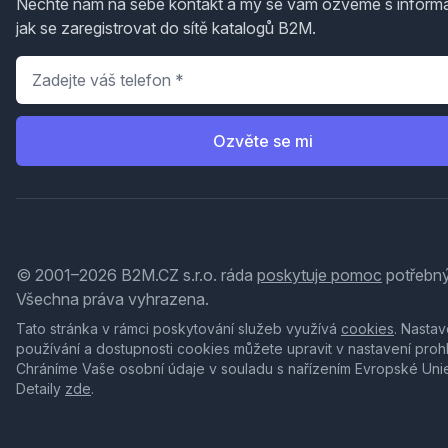
Nechte nám na sebe kontakt a my se vám ozveme s inform
jak se zaregistrovat do sítě katalogů B2M.
Telefon
*
Ozvěte se mi
© 2001–2026 B2M.CZ s.r.o. ráda
poskytuje pomoc
potřebný
Všechna práva vyhrazena.
Tato stránka v rámci poskytování služeb využívá
cookies
. Nastav
používání a dostupnosti cookies můžete upravit v nastavení proh
Chráníme Vaše osobní údaje v souladu s nařízením Evropské Uni
Detaily
zde
.