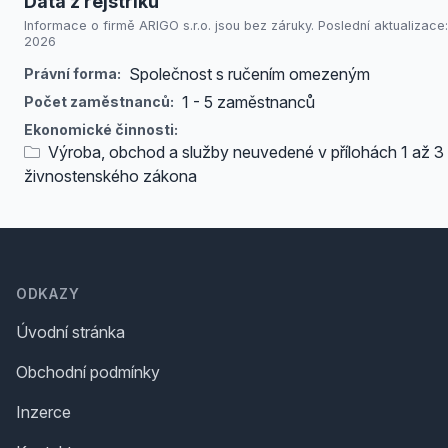
Data z rejstříků
Informace o firmě ARIGO s.r.o. jsou bez záruky. Poslední aktualizace: 
2026
Společnost s ručením omezeným
Právní forma:
1 - 5 zaměstnanců
Počet zaměstnanců:
Ekonomické činnosti:
Výroba, obchod a služby neuvedené v přílohách 1 až 3
živnostenského zákona
Footer
ODKAZY
Úvodní stránka
Obchodní podmínky
Inzerce