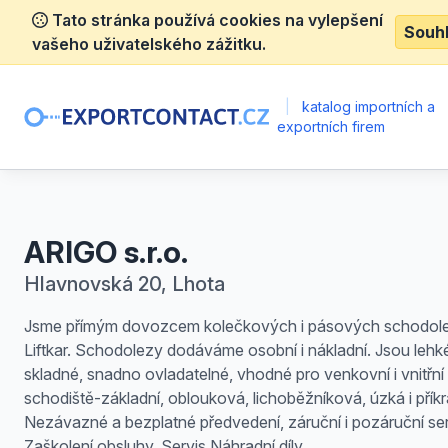
Tato stránka používá cookies na vylepšení
Souh
vašeho uživatelského zážitku.
|
katalog importních a
exportních firem
ARIGO s.r.o.
Hlavnovská 20, Lhota
Jsme přímým dovozcem kolečkových i pásových schodol
Liftkar. Schodolezy dodáváme osobní i nákladní. Jsou lehk
skladné, snadno ovladatelné, vhodné pro venkovní i vnitřní
schodiště-základní, oblouková, lichoběžníková, úzká i příkr
Nezávazné a bezplatné předvedení, záruční i pozáruční ser
Zaškolení obsluhy. Servis.Náhradní díly.