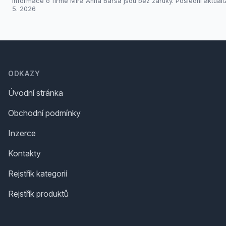
Informace o firmě Mira Anna Barsa jsou bez záruky. Poslední aktuali
5. 2026
Footer
ODKAZY
Úvodní stránka
Obchodní podmínky
Inzerce
Kontakty
Rejstřík kategorií
Rejstřík produktů