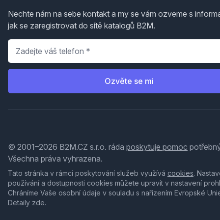
Nechte nám na sebe kontakt a my se vám ozveme s inform
jak se zaregistrovat do sítě katalogů B2M.
Telefon
*
Ozvěte se mi
© 2001–2026 B2M.CZ s.r.o. ráda
poskytuje pomoc
potřebný
Všechna práva vyhrazena.
Tato stránka v rámci poskytování služeb využívá
cookies
. Nastav
používání a dostupnosti cookies můžete upravit v nastavení proh
Chráníme Vaše osobní údaje v souladu s nařízením Evropské Uni
Detaily
zde
.