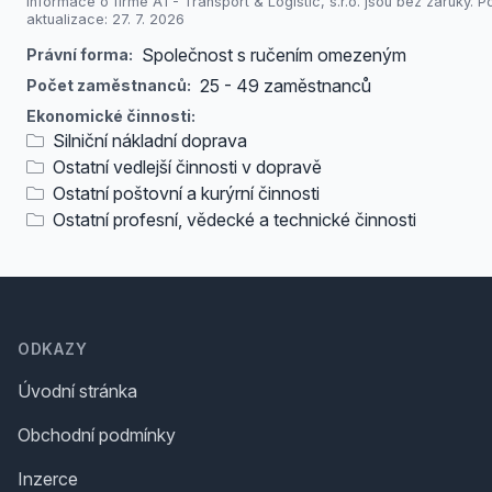
Informace o firmě A1 - Transport & Logistic, s.r.o. jsou bez záruky. P
aktualizace: 27. 7. 2026
Společnost s ručením omezeným
Právní forma:
25 - 49 zaměstnanců
Počet zaměstnanců:
Ekonomické činnosti:
Silniční nákladní doprava
Ostatní vedlejší činnosti v dopravě
Ostatní poštovní a kurýrní činnosti
Ostatní profesní, vědecké a technické činnosti
Footer
ODKAZY
Úvodní stránka
Obchodní podmínky
Inzerce