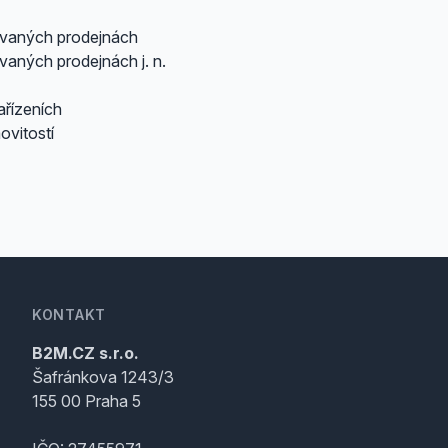
ovaných prodejnách
aných prodejnách j. n.
ařízeních
ovitostí
KONTAKT
B2M.CZ s.r.o.
Šafránkova 1243/3
155 00 Praha 5