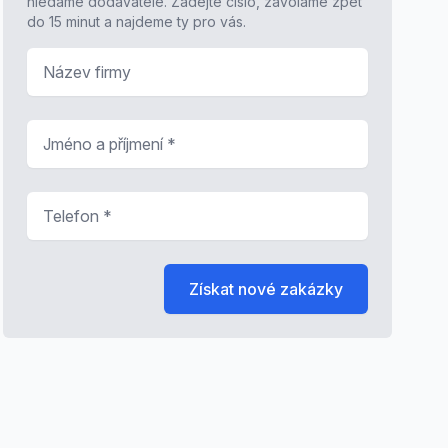
hledáme dodavatele. Zadejte číslo, zavoláme zpět
do 15 minut a najdeme ty pro vás.
Název firmy
Jméno a příjmení
*
Telefon
*
Získat nové zakázky