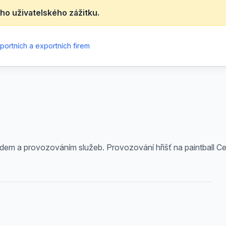
ho uživatelského zážitku.
portních a exportních firem
 a provozováním služeb. Provozování hřišť na paintball Cert