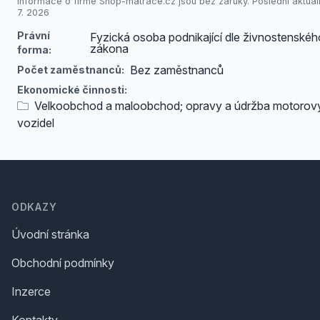
Informace o firmě Shop-matrace.cz jsou bez záruky. Poslední aktuali
7. 2026
Právní
Fyzická osoba podnikající dle živnostenskéh
zákona
forma:
Bez zaměstnanců
Počet zaměstnanců:
Ekonomické činnosti:
Velkoobchod a maloobchod; opravy a údržba motorov
vozidel
Footer
ODKAZY
Úvodní stránka
Obchodní podmínky
Inzerce