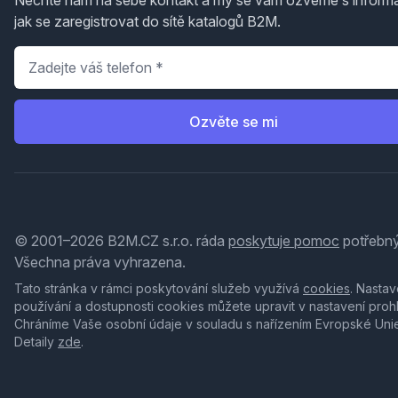
Nechte nám na sebe kontakt a my se vám ozveme s inform
jak se zaregistrovat do sítě katalogů B2M.
Telefon
*
Ozvěte se mi
© 2001–2026 B2M.CZ s.r.o. ráda
poskytuje pomoc
potřebný
Všechna práva vyhrazena.
Tato stránka v rámci poskytování služeb využívá
cookies
. Nastav
používání a dostupnosti cookies můžete upravit v nastavení proh
Chráníme Vaše osobní údaje v souladu s nařízením Evropské Uni
Detaily
zde
.