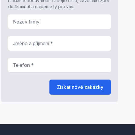
hledáme dodavatele. Zadejte číslo, zavoláme zpět
do 15 minut a najdeme ty pro vás.
Název firmy
Jméno a příjmení
*
Telefon
*
Získat nové zakázky