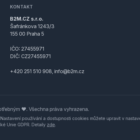
KONTAKT
B2M.CZ s.r.o.
Šafránkova 1243/3
155 00 Praha 5
IČO: 27455971
DIČ: CZ27455971
+420 251 510 908, info@b2m.cz
třebným ♥️. Všechna práva vyhrazena.
. Nastavení používání a dostupnosti cookies můžete upravit v nastav
ské Unie GDPR. Detaily
zde
.