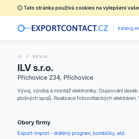
Tato stránka používá cookies na vylepšení vaše
|
katalog im
Úvodní stránka
ILV s.r.o.
ILV s.r.o.
Příchovice 234, Příchovice
Vývoj, výroba a montáž elektroniky. Osazování desek 
plošných spojů. Realizace fotovoltaických elektráren. 
Obory firmy
Export-Import - drátěný program, bombičky, atd.