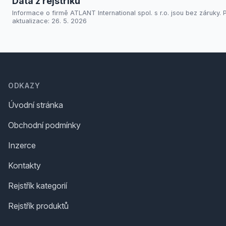
Data z rejstříků
Informace o firmě ATLANT International spol. s r.o. jsou bez záruky. 
aktualizace: 26. 5. 2026
Footer
ODKAZY
Úvodní stránka
Obchodní podmínky
Inzerce
Kontakty
Rejstřík kategorií
Rejstřík produktů