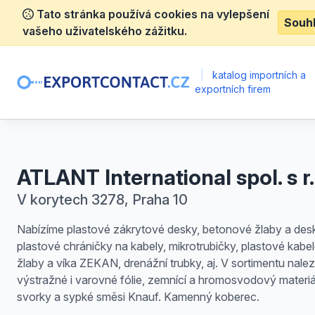
Tato stránka používá cookies na vylepšení
Souh
vašeho uživatelského zážitku.
|
katalog importních a
exportních firem
ATLANT International spol. s r.
V korytech 3278, Praha 10
Nabízíme plastové zákrytové desky, betonové žlaby a des
plastové chráničky na kabely, mikrotrubičky, plastové kabe
žlaby a víka ZEKAN, drenážní trubky, aj. V sortimentu nale
výstražné i varovné fólie, zemnící a hromosvodový materiál
svorky a sypké směsi Knauf. Kamenný koberec.