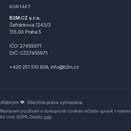
KONTAKT
B2M.CZ s.r.o.
Šafránkova 1243/3
155 00 Praha 5
IČO: 27455971
DIČ: CZ27455971
+420 251 510 908, info@b2m.cz
třebným ♥️. Všechna práva vyhrazena.
. Nastavení používání a dostupnosti cookies můžete upravit v nastav
ské Unie GDPR. Detaily
zde
.