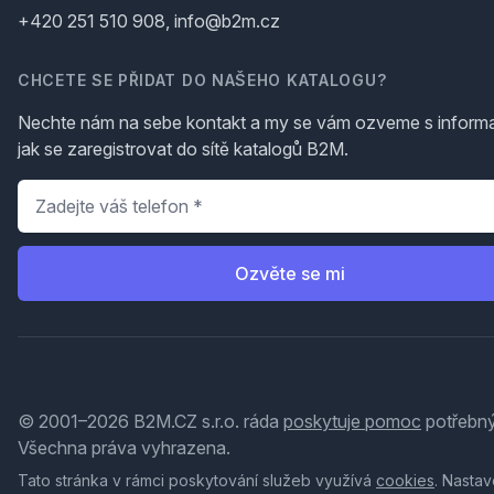
+420 251 510 908, info@b2m.cz
CHCETE SE PŘIDAT DO NAŠEHO KATALOGU?
Nechte nám na sebe kontakt a my se vám ozveme s inform
jak se zaregistrovat do sítě katalogů B2M.
Telefon
*
Ozvěte se mi
© 2001–2026 B2M.CZ s.r.o. ráda
poskytuje pomoc
potřebný
Všechna práva vyhrazena.
Tato stránka v rámci poskytování služeb využívá
cookies
. Nastav