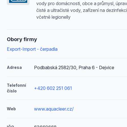
vody pro domácnosti, obce a průmysl, úpra
čisté a ultračisté vody, zařízení na dezinfekc
včetně legionelly
Obory firmy
Export-Import - čerpadla
Podbabská 2582/30, Praha 6 - Dejvice
Adresa
Telefonní
+420 602 251 061
číslo
www.aquacleer.cz/
Web