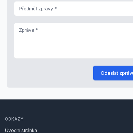
Předmět zprávy
*
Zpráva
*
Odeslat zpráv
Footer
ODKAZY
Úvodní stránka