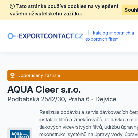
Tato stránka používá cookies na vylepšení
Souh
vašeho uživatelského zážitku.
|
katalog importních a
exportních firem
Doporučený záznam
AQUA Cleer s.r.o.
Podbabská 2582/30, Praha 6 - Dejvice
Realizuje dodávku a servis dávkovacích čer
instalaci filtrů a změkčovačů, dodávku a mo
tlakových vícevrstvých filtrů, údržbu úpravn
rekonstrukci systémů na úpravy vody, úpra