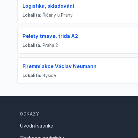
Logistika, skladování
Lokalita:
Říčany u Prahy
Pelety tmave, trida A2
Lokalita:
Praha 2
Firemní akce Václav Neumann
Lokalita:
Byšice
Footer
ODKAZY
Úvodní stránka