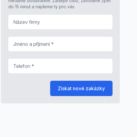
hledáme dodavatele. Zadejte číslo, zavoláme zpět
do 15 minut a najdeme ty pro vás.
Název firmy
Jméno a příjmení
*
Telefon
*
Získat nové zakázky