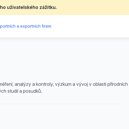
ho uživatelského zážitku.
portních a exportních firem
měření, analýzy a kontroly, výzkum a vývoj v oblasti přírodní
ch studií a posudků.