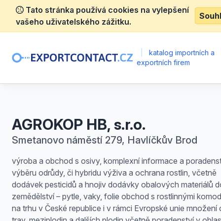
Tato stránka používá cookies na vylepšení
Souh
vašeho uživatelského zážitku.
|
katalog importních a
exportních firem
AGROKOP HB, s.r.o.
Smetanovo náměstí 279, Havlíčkův Brod
výroba a obchod s osivy, komplexní informace a poradenstv
výběru odrůdy, či hybridu výživa a ochrana rostlin, včetně
dodávek pesticidů a hnojiv dodávky obalových materiálů d
zemědělství – pytle, vaky, folie obchod s rostlinnými komod
na trhu v České republice i v rámci Evropské unie množení 
trav, meziplodin a dalších plodin včetně poradenství v oblas