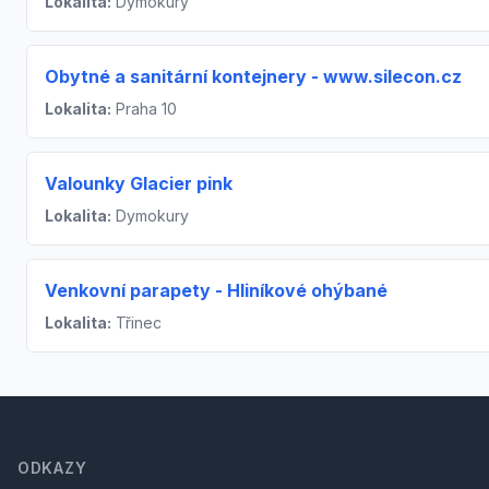
Lokalita:
Dymokury
Obytné a sanitární kontejnery - www.silecon.cz
Lokalita:
Praha 10
Valounky Glacier pink
Lokalita:
Dymokury
Venkovní parapety - Hliníkové ohýbané
Lokalita:
Třinec
Footer
ODKAZY