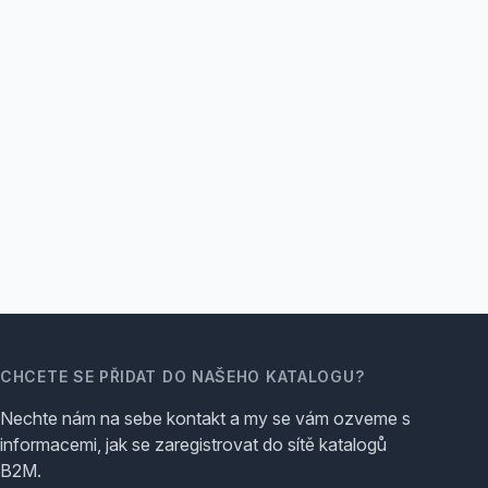
CHCETE SE PŘIDAT DO NAŠEHO KATALOGU?
Nechte nám na sebe kontakt a my se vám ozveme s
informacemi, jak se zaregistrovat do sítě katalogů
B2M.