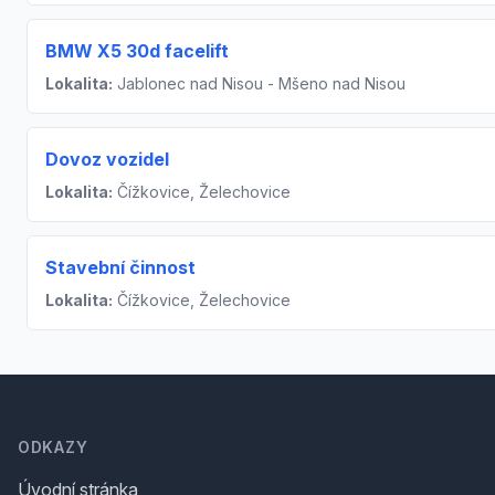
BMW X5 30d facelift
Lokalita:
Jablonec nad Nisou - Mšeno nad Nisou
Dovoz vozidel
Lokalita:
Čížkovice, Želechovice
Stavební činnost
Lokalita:
Čížkovice, Želechovice
Footer
ODKAZY
Úvodní stránka