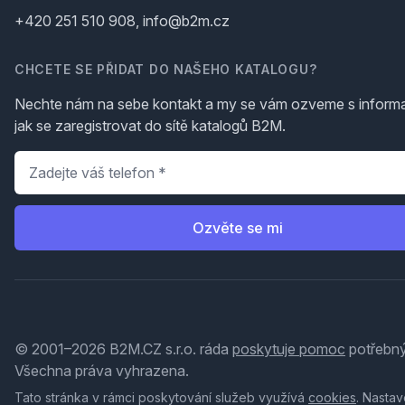
+420 251 510 908, info@b2m.cz
CHCETE SE PŘIDAT DO NAŠEHO KATALOGU?
Nechte nám na sebe kontakt a my se vám ozveme s inform
jak se zaregistrovat do sítě katalogů B2M.
Telefon
*
Ozvěte se mi
© 2001–2026 B2M.CZ s.r.o. ráda
poskytuje pomoc
potřebný
Všechna práva vyhrazena.
Tato stránka v rámci poskytování služeb využívá
cookies
. Nastav