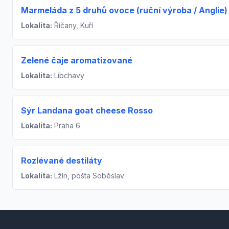
Marmeláda z 5 druhů ovoce (ruční výroba / Anglie)
Lokalita:
Říčany, Kuří
Zelené čaje aromatizované
Lokalita:
Libchavy
Sýr Landana goat cheese Rosso
Lokalita:
Praha 6
Rozlévané destiláty
Lokalita:
Lžín, pošta Soběslav
Footer