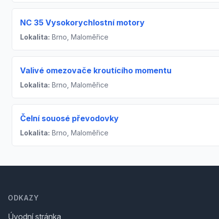
NC 35 Vysokorychlostní motory
Lokalita:
Brno, Maloměřice
Valivé omezovače kroutícího momentu
Lokalita:
Brno, Maloměřice
Čelní souosé převodovky
Lokalita:
Brno, Maloměřice
Footer
ODKAZY
Úvodní stránka