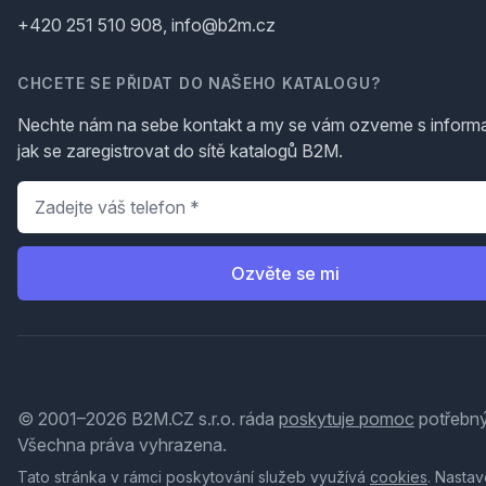
+420 251 510 908, info@b2m.cz
CHCETE SE PŘIDAT DO NAŠEHO KATALOGU?
Nechte nám na sebe kontakt a my se vám ozveme s inform
jak se zaregistrovat do sítě katalogů B2M.
Telefon
*
Ozvěte se mi
© 2001–2026 B2M.CZ s.r.o. ráda
poskytuje pomoc
potřebný
Všechna práva vyhrazena.
Tato stránka v rámci poskytování služeb využívá
cookies
. Nastav