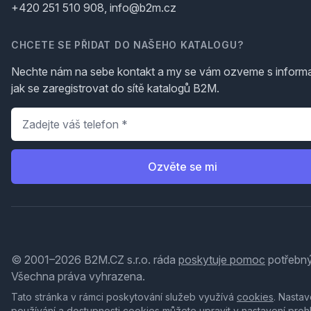
+420 251 510 908, info@b2m.cz
CHCETE SE PŘIDAT DO NAŠEHO KATALOGU?
Nechte nám na sebe kontakt a my se vám ozveme s inform
jak se zaregistrovat do sítě katalogů B2M.
Telefon
*
Ozvěte se mi
© 2001–2026 B2M.CZ s.r.o. ráda
poskytuje pomoc
potřebný
Všechna práva vyhrazena.
Tato stránka v rámci poskytování služeb využívá
cookies
. Nastav
používání a dostupnosti cookies můžete upravit v nastavení proh