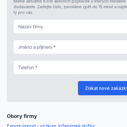
Máme aktuálně 6.618 aktivních poptávek u kterých hledáme
dodavatele. Zadejte číslo, zavoláme zpět do 15 minut a naj
ty pro vás.
Název firmy
Jméno a příjmení
*
Telefon
*
Získat nové zakázk
Obory firmy
Export-Import - výzkum, inženýrské služby