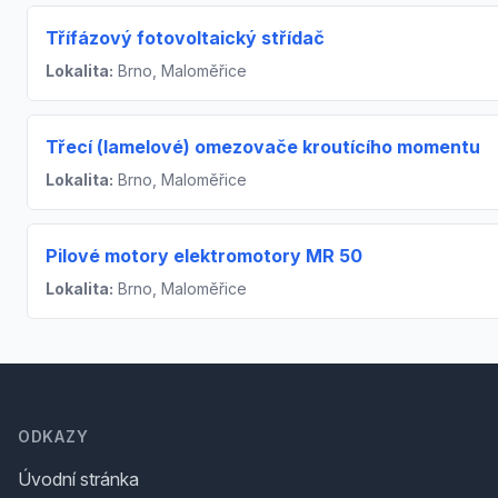
Třífázový fotovoltaický střídač
Lokalita:
Brno, Maloměřice
Třecí (lamelové) omezovače kroutícího momentu
Lokalita:
Brno, Maloměřice
Pilové motory elektromotory MR 50
Lokalita:
Brno, Maloměřice
Footer
ODKAZY
Úvodní stránka