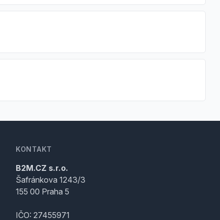
KONTAKT
B2M.CZ s.r.o.
Šafránkova 1243/3
155 00 Praha 5
IČO: 27455971