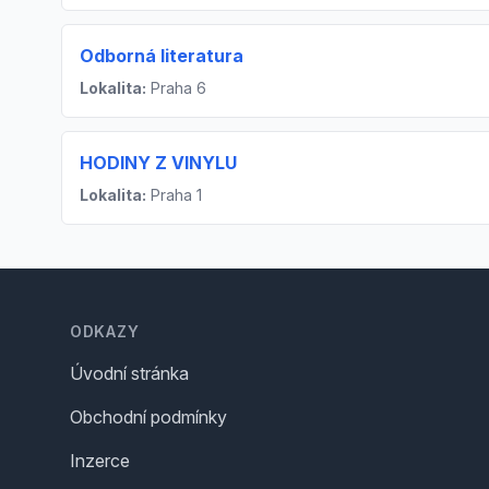
Odborná literatura
Lokalita:
Praha 6
HODINY Z VINYLU
Lokalita:
Praha 1
Footer
ODKAZY
Úvodní stránka
Obchodní podmínky
Inzerce