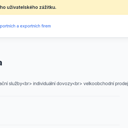
ho uživatelského zážitku.
portních a exportních firem
a
ační služby<br> individuální dovozy<br> velkoobchodní prodej