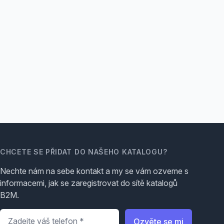
CHCETE SE PŘIDAT DO NAŠEHO KATALOGU?
Nechte nám na sebe kontakt a my se vám ozveme s
informacemi, jak se zaregistrovat do sítě katalogů
B2M.
Telefon
*
Ozvěte se mi