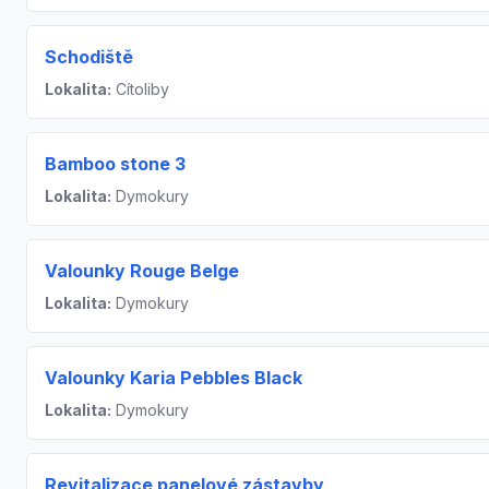
Schodiště
Lokalita:
Cítoliby
Bamboo stone 3
Lokalita:
Dymokury
Valounky Rouge Belge
Lokalita:
Dymokury
Valounky Karia Pebbles Black
Lokalita:
Dymokury
Revitalizace panelové zástavby