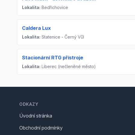
Lokalita:
Bedřichovice
Caldera Lux
Lokalita:
Statenice - Černý Vůl
Stacionární RTG přístroje
Lokalita:
Liberec (nečleněné město)
Footer
ODKAZY
Úvodní stránka
Obchodní podmínky