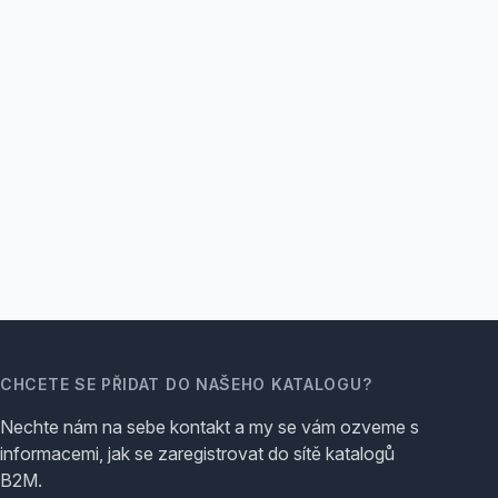
CHCETE SE PŘIDAT DO NAŠEHO KATALOGU?
Nechte nám na sebe kontakt a my se vám ozveme s
informacemi, jak se zaregistrovat do sítě katalogů
B2M.