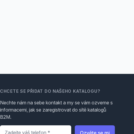
CHCETE SE PŘIDAT DO NAŠEHO KATALOGU?
Nechte nám na sebe kontakt a my se vám ozveme s
informacemi, jak se zaregistrovat do sítě katalogů
B2M.
Telefon
*
Ozvěte se mi