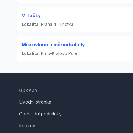
Vrtačky
Lokalita:
Praha 4 - Lhotka
Mikrovlnné a měřící kabely
Lokalita:
Brno-Královo Pole
Footer
ODKAZY
Úvodní stránka
Obchodní podmínky
Inzerce