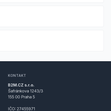
KONTAKT
B2M.CZ s.r.o.
Šafránkova 1243/3
155 00 Praha 5
IČO: 27455971