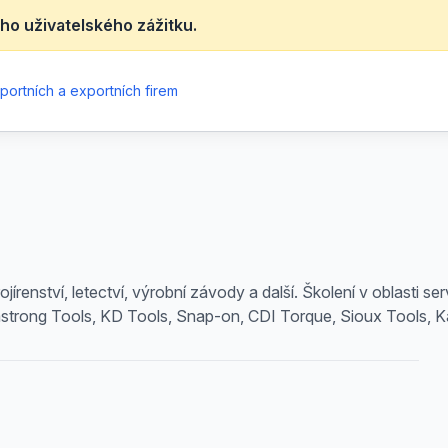
ho uživatelského zážitku.
portních a exportních firem
ojírenství, letectví, výrobní závody a další. Školení v oblasti se
mstrong Tools, KD Tools, Snap-on, CDI Torque, Sioux Tools, K