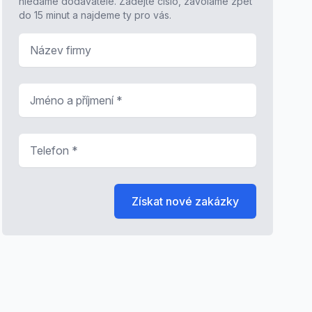
hledáme dodavatele. Zadejte číslo, zavoláme zpět
do 15 minut a najdeme ty pro vás.
Název firmy
Jméno a příjmení
*
Telefon
*
Získat nové zakázky