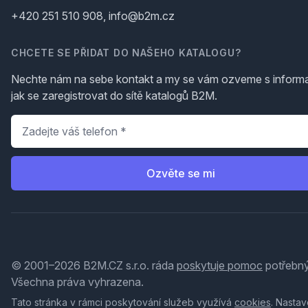
+420 251 510 908, info@b2m.cz
CHCETE SE PŘIDAT DO NAŠEHO KATALOGU?
Nechte nám na sebe kontakt a my se vám ozveme s inform
jak se zaregistrovat do sítě katalogů B2M.
Telefon
*
Ozvěte se mi
© 2001–2026 B2M.CZ s.r.o. ráda
poskytuje pomoc
potřebný
Všechna práva vyhrazena.
Tato stránka v rámci poskytování služeb využívá
cookies
. Nastav