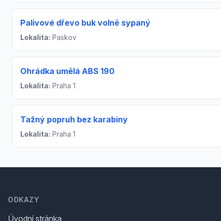
Palivové dřevo buk volně sypaný
Lokalita:
Paskov
Ohrádka umělá ABS 190
Lokalita:
Praha 1
Tažný popruh bez karabiny
Lokalita:
Praha 1
Footer
ODKAZY
Úvodní stránka