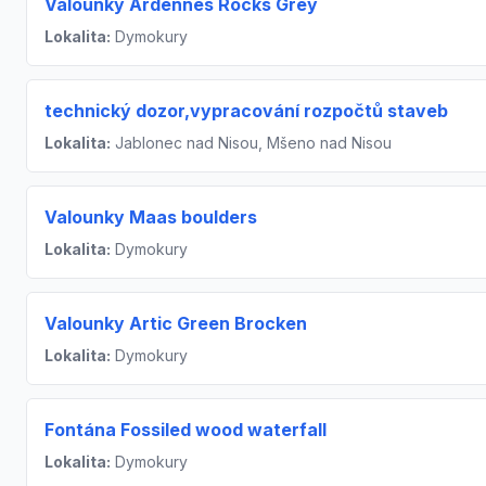
Valounky Ardennes Rocks Grey
Lokalita:
Dymokury
technický dozor,vypracování rozpočtů staveb
Lokalita:
Jablonec nad Nisou, Mšeno nad Nisou
Valounky Maas boulders
Lokalita:
Dymokury
Valounky Artic Green Brocken
Lokalita:
Dymokury
Fontána Fossiled wood waterfall
Lokalita:
Dymokury