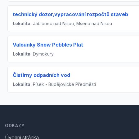
technický dozor,vypracování rozpočtů staveb
Lokalita:
Jablonec nad Nisou, Mšeno nad Nisou
Valounky Snow Pebbles Plat
Lokalita:
Dymokury
Čistírny odpadních vod
Lokalita:
Písek - Budějovické Předměstí
Footer
ODKAZY
Úvodní stránka