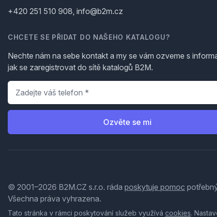
+420 251 510 908, info@b2m.cz
CHCETE SE PŘIDAT DO NAŠEHO KATALOGU?
Nechte nám na sebe kontakt a my se vám ozveme s inform
jak se zaregistrovat do sítě katalogů B2M.
Telefon
*
Ozvěte se mi
© 2001–2026 B2M.CZ s.r.o. ráda
poskytuje pomoc
potřebný
Všechna práva vyhrazena.
Tato stránka v rámci poskytování služeb využívá
cookies
. Nastav