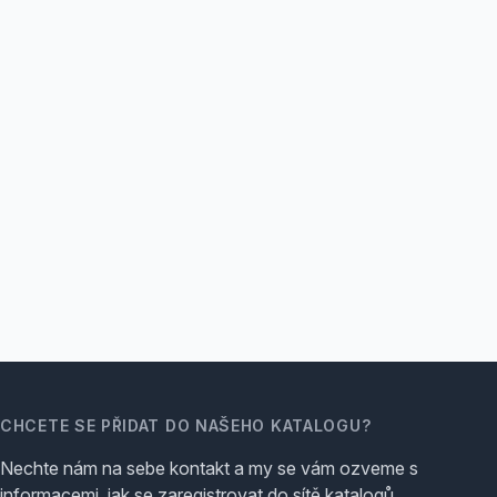
CHCETE SE PŘIDAT DO NAŠEHO KATALOGU?
Nechte nám na sebe kontakt a my se vám ozveme s
informacemi, jak se zaregistrovat do sítě katalogů