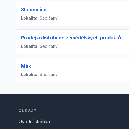
Slunečnice
Lokalita:
Sedlčany
Prodej a distribuce zemědělských produktů
Lokalita:
Sedlčany
Mák
Lokalita:
Sedlčany
Footer
ODKAZY
Úvodní stránka