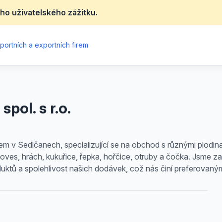
ho uživatelského zážitku.
portních a exportních firem
ol. s r.o.
dlem v Sedlčanech, specializující se na obchod s různými plodin
 oves, hrách, kukuřice, řepka, hořčice, otruby a čočka. Jsme
oduktů a spolehlivost našich dodávek, což nás činí preferovaný