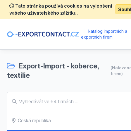
Tato stránka používá cookies na vylepšení
Souh
vašeho uživatelského zážitku.
|
katalog importních a
exportních firem
Export-Import - koberce,
(Nalezen
textilie
firem)