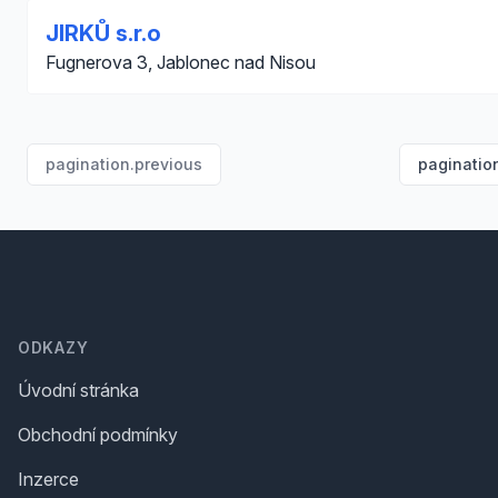
JIRKŮ s.r.o
Fugnerova 3, Jablonec nad Nisou
pagination.previous
paginatio
Footer
ODKAZY
Úvodní stránka
Obchodní podmínky
Inzerce