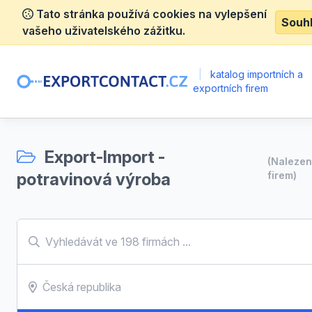
Tato stránka používá cookies na vylepšení
Souh
vašeho uživatelského zážitku.
|
katalog importních a
exportních firem
Export-Import -
(Naleze
potravinová výroba
firem)