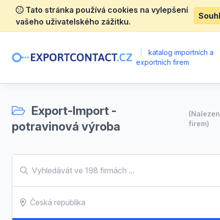
Tato stránka používá cookies na vylepšení
Souh
vašeho uživatelského zážitku.
|
katalog importních a
exportních firem
Export-Import -
(Naleze
potravinová výroba
firem)