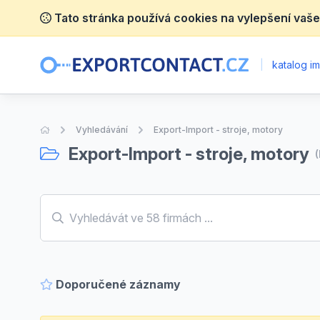
Tato stránka používá cookies na vylepšení vaše
|
katalog im
Úvodní stránka
Vyhledávání
Export-Import - stroje, motory
Export-Import - stroje, motory
Doporučené záznamy