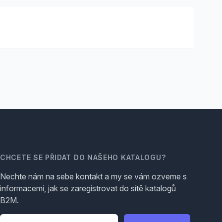
CHCETE SE PŘIDAT DO NAŠEHO KATALOGU?
Nechte nám na sebe kontakt a my se vám ozveme s
informacemi, jak se zaregistrovat do sítě katalogů
B2M.
Telefon
*