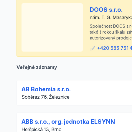
DOOS s.r.o.
nám. T. G. Masaryk
Společnost DOOS s.r.
také širokou škálu zá
autorizovaný prode
+420 585 751 
Veřejné záznamy
AB Bohemia s.r.o.
Soběraz 76, Železnice
ABB s.r.o., org. jednotka ELSYNN
Heršpická 13, Brno