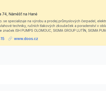
a 74, Náměšť na Hané
o. se specializuje na výrobu a prodej průmyslových čerpadel, elekt
vlahové techniky, ručních tlakových zkoušeček a poradenství v obla
jce značek ISH PUMPS OLOMOUC, SIGMA GROUP LUTÍN, SIGMA PUMP
415
www.doos.cz