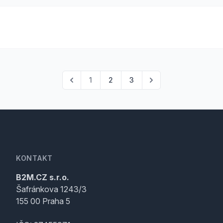
1
2
3
KONTAKT
B2M.CZ s.r.o.
Šafránkova 1243/3
155 00 Praha 5