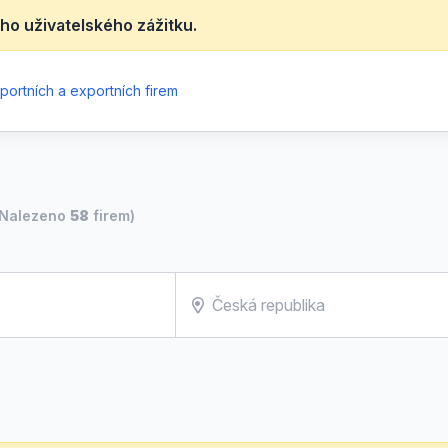
ho uživatelského zážitku.
portních a exportních firem
(Nalezeno
58
firem)