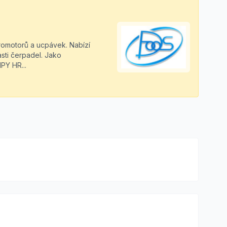
romotorů a ucpávek. Nabízí
sti čerpadel. Jako
Y HR...