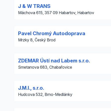
J & W TRANS
Máchova 615, 357 09 Habartov, Habartov
Pavel Chromý Autodoprava
Mrzky 8, Český Brod
ZDEMAR Ústí nad Labem s.r.o.
Smetanova 683, Chabařovice
J.M.I., s.r.o.
Hudcova 532, Brno-Medlánky