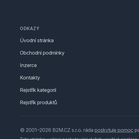
Footer
ODKAZY
Úvodní stránka
Obchodní podmínky
Inzerce
Kontakty
Rejstřík kategorií
Rejstřík produktů
© 2001–2026 B2M.CZ s.r.o. ráda
poskytuje pomoc
po