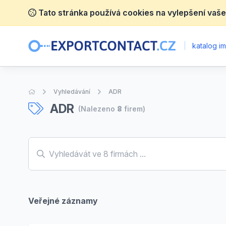
Tato stránka používá cookies na vylepšení vaše
|
katalog im
Úvodní stránka
Vyhledávání
ADR
ADR
(Nalezeno
8
firem)
Veřejné záznamy