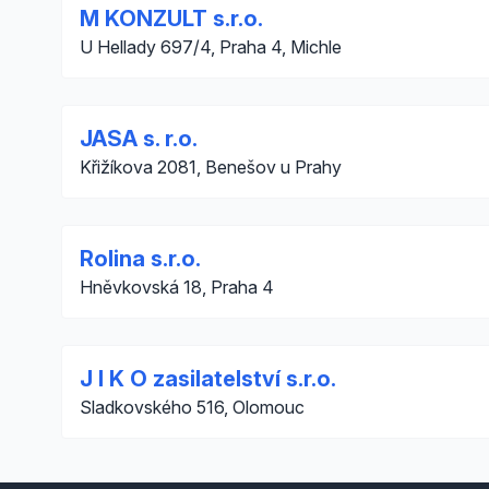
M KONZULT s.r.o.
U Hellady 697/4, Praha 4, Michle
JASA s. r.o.
Křižíkova 2081, Benešov u Prahy
Rolina s.r.o.
Hněvkovská 18, Praha 4
J I K O zasilatelství s.r.o.
Sladkovského 516, Olomouc