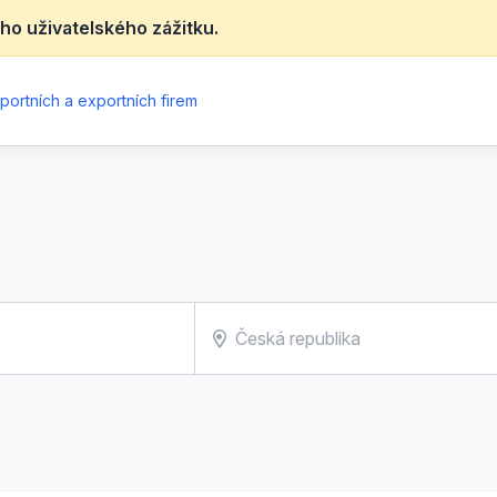
ho uživatelského zážitku.
portních a exportních firem