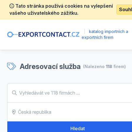
Tato stránka používá cookies na vylepšení
Souh
vašeho uživatelského zážitku.
|
katalog importních a
exportních firem
Adresovací služba
(Nalezeno
118
firem)
Hledat