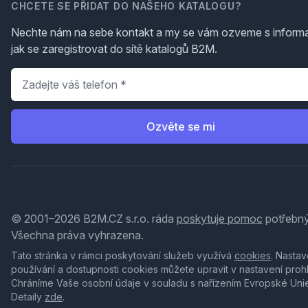
CHCETE SE PŘIDAT DO NAŠEHO KATALOGU?
Nechte nám na sebe kontakt a my se vám ozveme s inform
jak se zaregistrovat do sítě katalogů B2M.
Telefon
*
Ozvěte se mi
© 2001–2026 B2M.CZ s.r.o. ráda
poskytuje pomoc
potřebný
Všechna práva vyhrazena.
Tato stránka v rámci poskytování služeb využívá
cookies
. Nastav
používání a dostupnosti cookies můžete upravit v nastavení proh
Chráníme Vaše osobní údaje v souladu s nařízením Evropské Uni
Detaily
zde
.