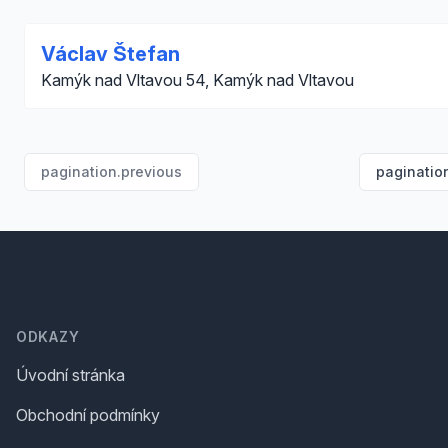
Václav Štefan
Kamýk nad Vltavou 54, Kamýk nad Vltavou
pagination.previous
paginatio
Footer
ODKAZY
Úvodní stránka
Obchodní podmínky