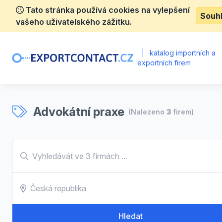
Tato stránka používá cookies na vylepšení
Souh
vašeho uživatelského zážitku.
|
katalog importních a
exportních firem
Advokátní praxe
(Nalezeno
3
firem)
Hledat