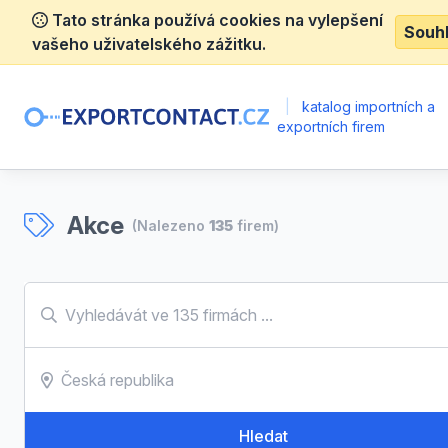
Tato stránka používá cookies na vylepšení
Souh
vašeho uživatelského zážitku.
|
katalog importních a
exportních firem
Akce
(Nalezeno
135
firem)
Hledat