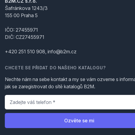
B2M.CZ s.r.o.
Šafránkova 1243/3
155 00 Praha 5
IČO: 27455971
DIČ: CZ27455971
+420 251 510 908, info@b2m.cz
CHCETE SE PŘIDAT DO NAŠEHO KATALOGU?
Nechte nám na sebe kontakt a my se vám ozveme s inform
jak se zaregistrovat do sítě katalogů B2M.
Telefon
*
Ozvěte se mi