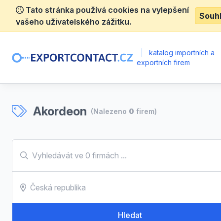
Tato stránka používá cookies na vylepšení
Souh
vašeho uživatelského zážitku.
|
katalog importních a
exportních firem
Akordeon
(Nalezeno
0
firem)
Hledat