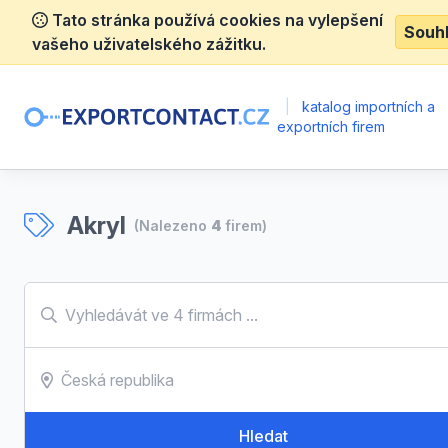
Tato stránka používá cookies na vylepšení
Souh
vašeho uživatelského zážitku.
|
katalog importních a
exportních firem
Akryl
(Nalezeno
4
firem)
Hledat