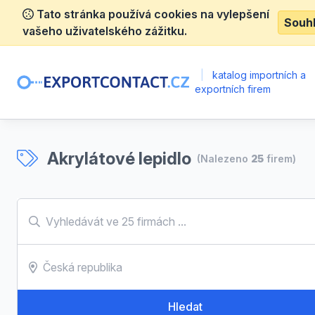
Tato stránka používá cookies na vylepšení
Souh
vašeho uživatelského zážitku.
|
katalog importních a
exportních firem
Akrylátové lepidlo
(Nalezeno
25
firem)
Hledat