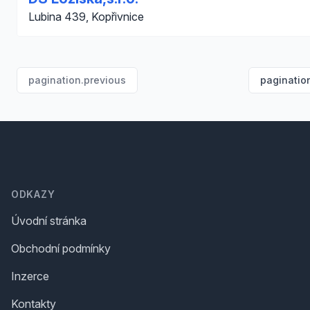
Lubina 439, Kopřivnice
pagination.previous
paginatio
Footer
ODKAZY
Úvodní stránka
Obchodní podmínky
Inzerce
Kontakty