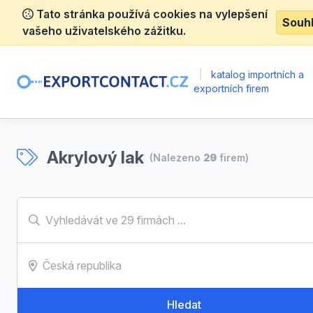
Tato stránka používá cookies na vylepšení
Souh
vašeho uživatelského zážitku.
|
katalog importních a
exportních firem
Akrylový lak
(Nalezeno
29
firem)
Hledat