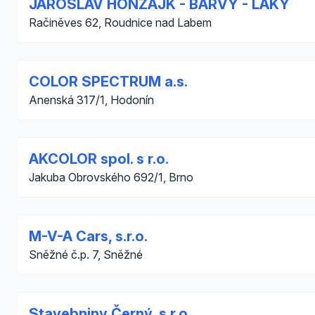
JAROSLAV HONZAJK - BARVY - LAKY
Račiněves 62, Roudnice nad Labem
COLOR SPECTRUM a.s.
Anenská 317/1, Hodonín
AKCOLOR spol. s r.o.
Jakuba Obrovského 692/1, Brno
M-V-A Cars, s.r.o.
Sněžné č.p. 7, Sněžné
Stavebniny Černý, s.r.o.