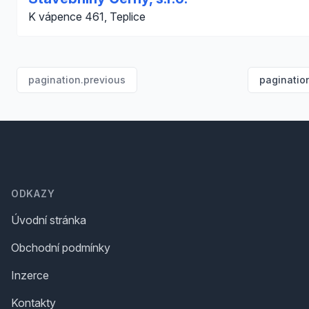
K vápence 461, Teplice
pagination.previous
paginatio
Footer
ODKAZY
Úvodní stránka
Obchodní podmínky
Inzerce
Kontakty