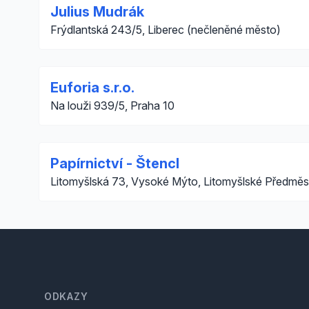
Julius Mudrák
Frýdlantská 243/5, Liberec (nečleněné město)
Euforia s.r.o.
Na louži 939/5, Praha 10
Papírnictví - Štencl
Litomyšlská 73, Vysoké Mýto, Litomyšlské Předměs
Footer
ODKAZY