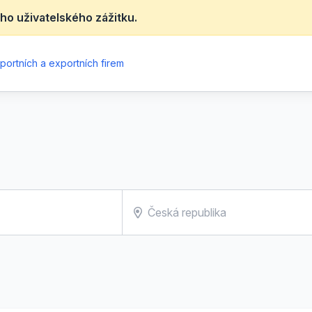
ho uživatelského zážitku.
portních a exportních firem