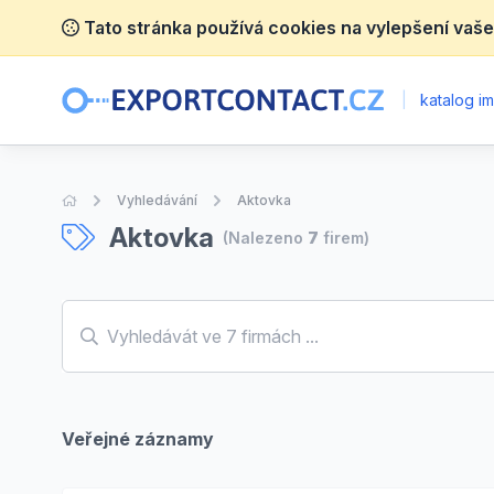
Tato stránka používá cookies na vylepšení vaše
|
katalog im
Úvodní stránka
Vyhledávání
Aktovka
Aktovka
(Nalezeno
7
firem)
Veřejné záznamy