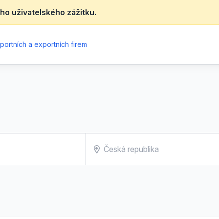
ho uživatelského zážitku.
portních a exportních firem