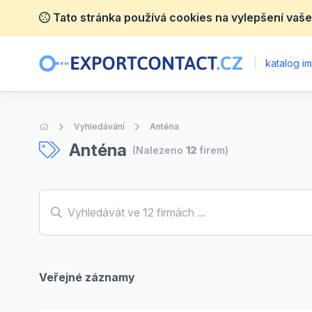
Tato stránka používá cookies na vylepšení vaše
|
katalog im
Úvodní stránka
Vyhledávání
Anténa
Anténa
(Nalezeno
12
firem)
Veřejné záznamy