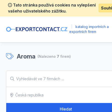
Tato stránka používá cookies na vylepšení
Souh
vašeho uživatelského zážitku.
|
katalog importních a
exportních firem
Aroma
(Nalezeno
7
firem)
Hledat