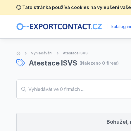
Tato stránka používá cookies na vylepšení vaše
|
katalog im
Úvodní stránka
Vyhledávání
Atestace ISVS
Atestace ISVS
(Nalezeno
0
firem)
Bohužel, 