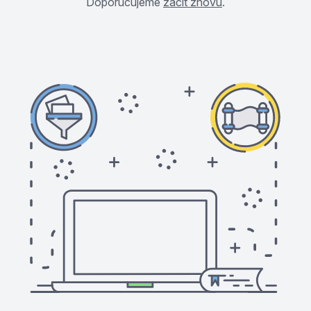
Doporučujeme
začít znovu
.