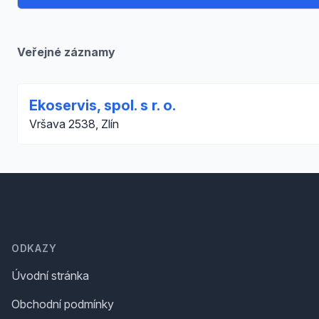
Veřejné záznamy
Ekoservis, spol. s r. o.
Vršava 2538, Zlín
Footer
ODKAZY
Úvodní stránka
Obchodní podmínky