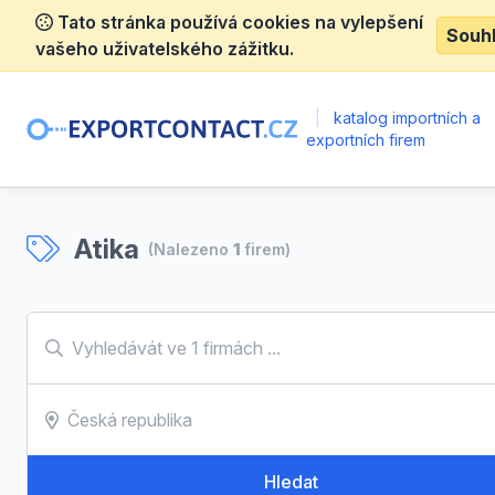
Tato stránka používá cookies na vylepšení
Souh
vašeho uživatelského zážitku.
|
katalog importních a
exportních firem
Atika
(Nalezeno
1
firem)
Hledat