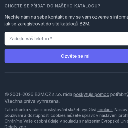
CHCETE SE PŘIDAT DO NAŠEHO KATALOGU?
Nechte nám na sebe kontakt a my se vám ozveme s inform
jak se zaregistrovat do sítě katalogů B2M.
Telefon
*
Ozvěte se mi
© 2001–2026 B2M.CZ s.r.o. ráda
poskytuje pomoc
potřebný
Všechna práva vyhrazena.
Tato stránka v rámci poskytování služeb využívá
cookies
. Nastav
používání a dostupnosti cookies můžete upravit v nastavení proh
Chráníme Vaše osobní údaje v souladu s nařízením Evropské Uni
Detaily
zde
.