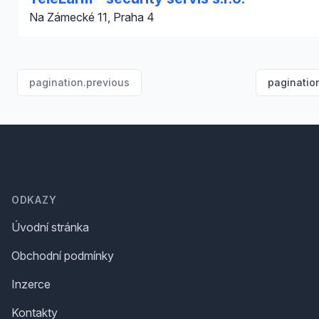
Na Zámecké 11, Praha 4
pagination.previous
paginatio
Footer
ODKAZY
Úvodní stránka
Obchodní podmínky
Inzerce
Kontakty