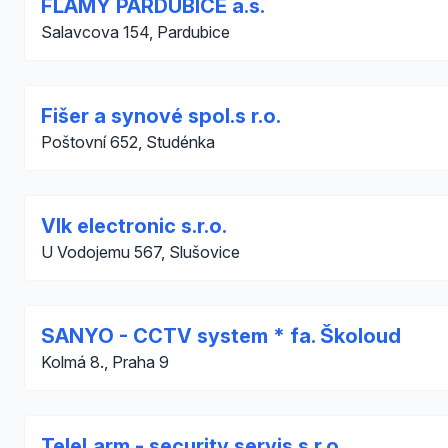
FLAMY PARDUBICE a.s.
Salavcova 154, Pardubice
Fišer a synové spol.s r.o.
Poštovní 652, Studénka
Vlk electronic s.r.o.
U Vodojemu 567, Slušovice
SANYO - CCTV system * fa. Školoud
Kolmá 8., Praha 9
TeleLarm - security servis s.r.o.