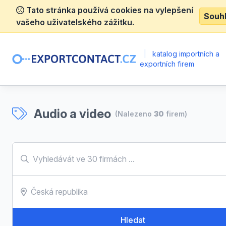
Tato stránka používá cookies na vylepšení
Souh
vašeho uživatelského zážitku.
|
katalog importních a
exportních firem
Audio a video
(Nalezeno
30
firem)
Hledat