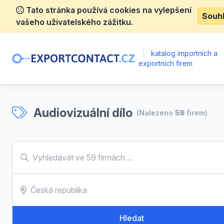
Tato stránka používá cookies na vylepšení
Souh
vašeho uživatelského zážitku.
|
katalog importních a
exportních firem
Audiovizuální dílo
(Nalezeno
59
firem)
Hledat