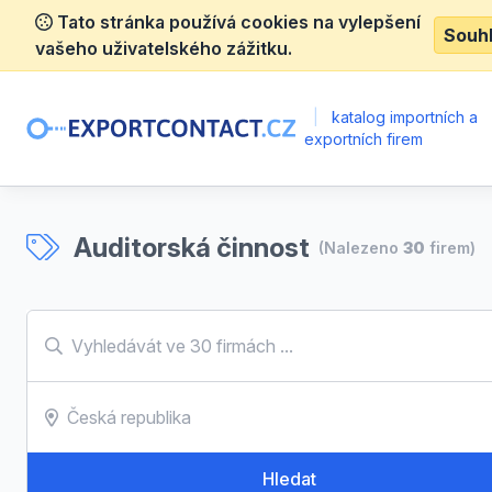
Tato stránka používá cookies na vylepšení
Souh
vašeho uživatelského zážitku.
|
katalog importních a
exportních firem
Auditorská činnost
(Nalezeno
30
firem)
Hledat