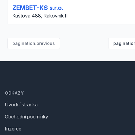
ZEMBET-KS s.r.o.
Kuštova 488, Rakovník II
pagination.previous
paginatio
Footer
ODKAZY
Úvodní stránka
Obchodní podmínky
Inzerce