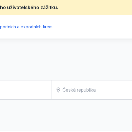
ho uživatelského zážitku.
portních a exportních firem