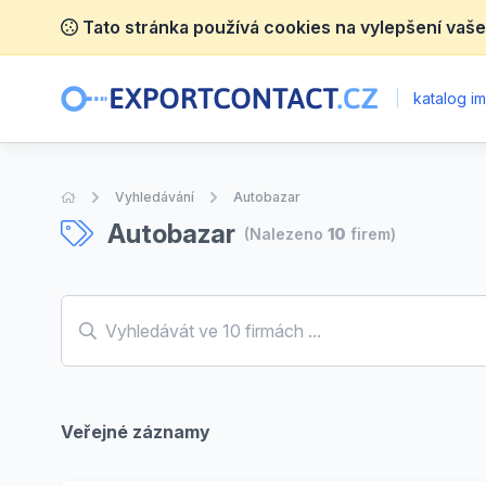
Tato stránka používá cookies na vylepšení vaše
|
katalog im
Úvodní stránka
Vyhledávání
Autobazar
Autobazar
(Nalezeno
10
firem)
Veřejné záznamy