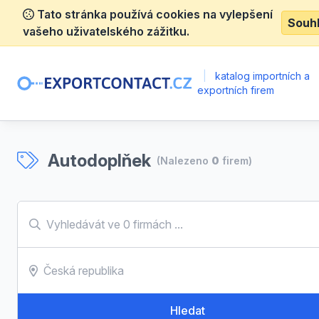
Tato stránka používá cookies na vylepšení
Souh
vašeho uživatelského zážitku.
|
katalog importních a
exportních firem
Autodoplňek
(Nalezeno
0
firem)
Hledat